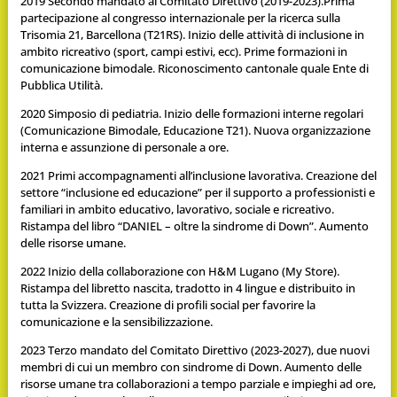
2019 Secondo mandato al Comitato Direttivo (2019-2023).Prima
partecipazione al congresso internazionale per la ricerca sulla
Trisomia 21, Barcellona (T21RS). Inizio delle attività di inclusione in
ambito ricreativo (sport, campi estivi, ecc). Prime formazioni in
comunicazione bimodale. Riconoscimento cantonale quale Ente di
Pubblica Utilità.
2020 Simposio di pediatria. Inizio delle formazioni interne regolari
(Comunicazione Bimodale, Educazione T21). Nuova organizzazione
interna e assunzione di personale a ore.
2021 Primi accompagnamenti all’inclusione lavorativa. Creazione del
settore “inclusione ed educazione” per il supporto a professionisti e
familiari in ambito educativo, lavorativo, sociale e ricreativo.
Ristampa del libro “DANIEL – oltre la sindrome di Down”. Aumento
delle risorse umane.
2022 Inizio della collaborazione con H&M Lugano (My Store).
Ristampa del libretto nascita, tradotto in 4 lingue e distribuito in
tutta la Svizzera. Creazione di profili social per favorire la
comunicazione e la sensibilizzazione.
2023 Terzo mandato del Comitato Direttivo (2023-2027), due nuovi
membri di cui un membro con sindrome di Down. Aumento delle
risorse umane tra collaborazioni a tempo parziale e impieghi ad ore,