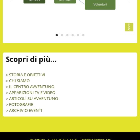
Scopri di più…
>
STORIA E OBIETTIVI
>
CHI SIAMO
>
IL CENTRO AVVENTUNO
>
APPARIZIONI TV E VIDEO
>
ARTICOLI SU AVVENTUNO
>
FOTOGRAFIE
>
ARCHIVIO EVENTI
Avventuno - T: +41 76 421 12 31 - info@avventuno.org